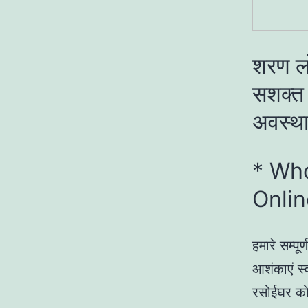
शरण लो
सशक्त ब
अवस्था
* Wh
Onlin
हमारे सम्प
आशंकाएं स्
रसोईघर को 