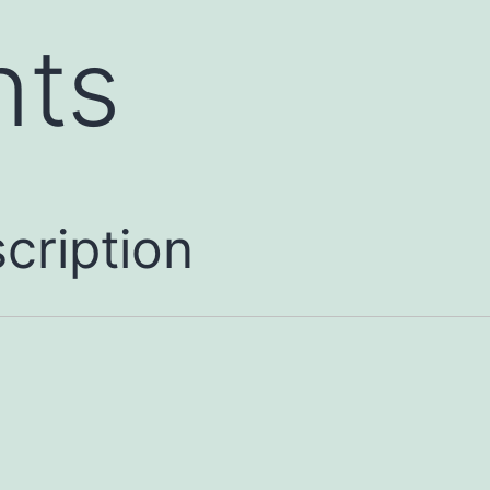
nts
cription