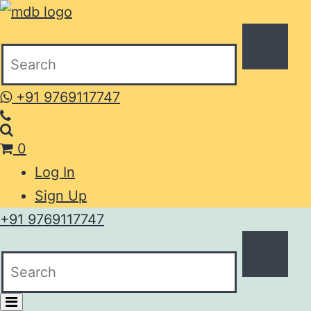
+91 9769117747
0
Log In
Sign Up
+91 9769117747