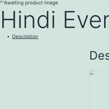
to
Hindi Eve
content
Description
Des